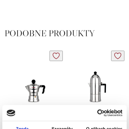
PODOBNE PRODUKTY
MOKA ALESSI zaparzacz do
LA CUPOLA zaparzacz do
espresso, ciśnieniowy, na 1
espresso, ciśnieniowy,
filiżankę
czarne uchwyty, na 3
filiżanki
Zgoda
Szczegóły
O plikach cookies