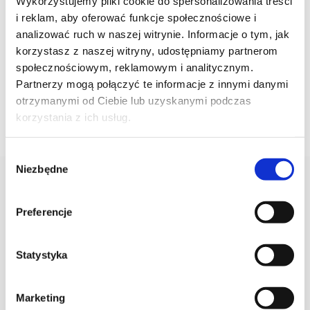
Wykorzystujemy pliki cookie do spersonalizowania treści
i reklam, aby oferować funkcje społecznościowe i
MOKA ALESSI zaparzacz do
LA CUPOLA zaparzacz do
analizować ruch w naszej witrynie. Informacje o tym, jak
espresso, ciśnieniowy, na 3
espresso, ciśnieniowy,
filiżanki
czarne uchwyty, na 6
korzystasz z naszej witryny, udostępniamy partnerom
filiżanek
społecznościowym, reklamowym i analitycznym.
237,00
ZŁ
409,00
ZŁ
Partnerzy mogą połączyć te informacje z innymi danymi
otrzymanymi od Ciebie lub uzyskanymi podczas
DODAJ DO KOSZYKA
DODAJ DO KOSZYKA
korzystania z ich usług.
Wybór
Niezbędne
zgody
AKTUALNOŚCI
Preferencje
Statystyka
Marketing