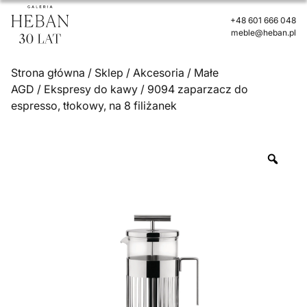
+48 601 666 048
meble@heban.pl
Strona główna
/
Sklep
/
Akcesoria
/
Małe
AGD
/
Ekspresy do kawy
/ 9094 zaparzacz do
espresso, tłokowy, na 8 filiżanek