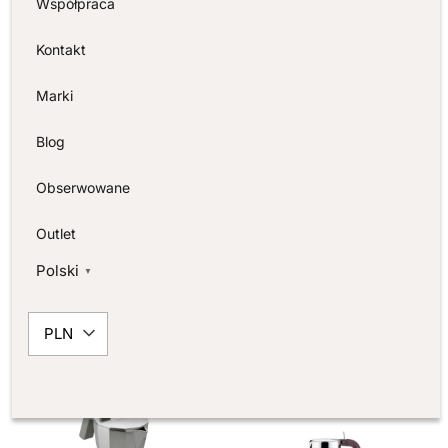
INFORMACJE DODATKOWE
Współpraca
Kontakt
Wymiary
14,5 × 26 × 13,5 cm
Marki
Kraj pochodzenia
Włochy
Blog
Obserwowane
Outlet
PODOBNE PRODUKTY
Polski
▼
PLN