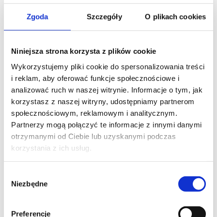
Zgoda
Szczegóły
O plikach cookies
LA CUPOLA zaparzacz do
MOKA zaparzacz do
espresso na indukcję, na 6
espresso, na 9 filiżanek,
filiżanek
indukcja
Niniejsza strona korzysta z plików cookie
473,00
ZŁ
473,00
ZŁ
Wykorzystujemy pliki cookie do spersonalizowania treści
DODAJ DO KOSZYKA
DODAJ DO KOSZYKA
i reklam, aby oferować funkcje społecznościowe i
analizować ruch w naszej witrynie. Informacje o tym, jak
korzystasz z naszej witryny, udostępniamy partnerom
społecznościowym, reklamowym i analitycznym.
Partnerzy mogą połączyć te informacje z innymi danymi
otrzymanymi od Ciebie lub uzyskanymi podczas
korzystania z ich usług.
Wybór
Niezbędne
zgody
MOKA zaparzacz do
Mazagran- karafka do kawy
espresso, na 1 filiżankę
cold brew, brązowa
Preferencje