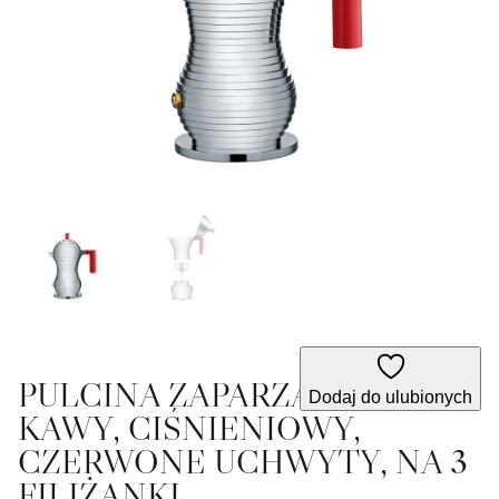
PULCINA ZAPARZACZ DO
Dodaj do ulubionych
KAWY, CIŚNIENIOWY,
CZERWONE UCHWYTY, NA 3
FILIŻANKI