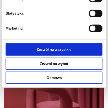
151,00
ZŁ
344,00
ZŁ
Statystyka
DODAJ DO KOSZYKA
DOWIEDZ SIĘ WIĘCEJ
Marketing
AKTUALNOŚCI
Zezwól na wszystkie
Zezwól na wybór
Odmowa