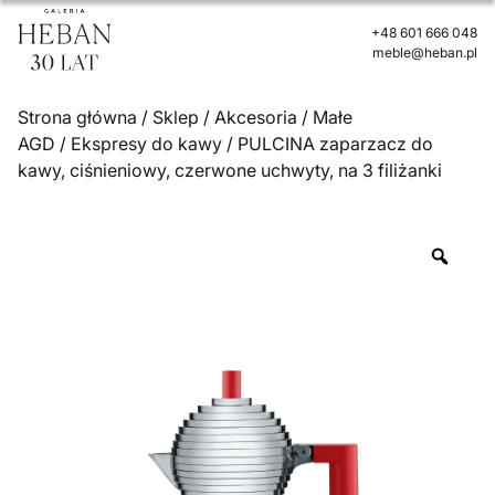
+48 601 666 048
meble@heban.pl
Strona główna
/
Sklep
/
Akcesoria
/
Małe
AGD
/
Ekspresy do kawy
/ PULCINA zaparzacz do
kawy, ciśnieniowy, czerwone uchwyty, na 3 filiżanki