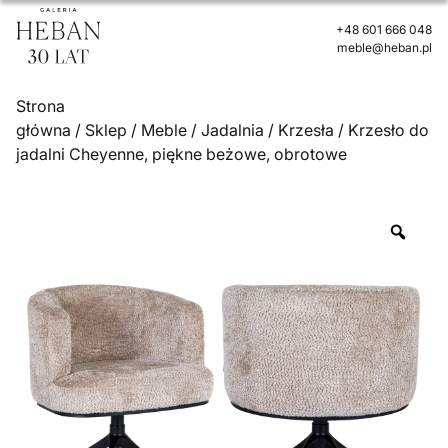
+48 601 666 048
meble@heban.pl
Strona
główna
/
Sklep
/
Meble
/
Jadalnia
/
Krzesła
/ Krzesło do
jadalni Cheyenne, piękne beżowe, obrotowe