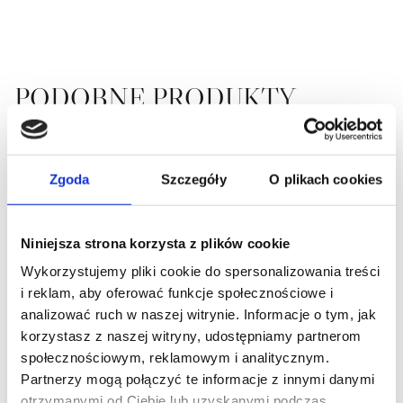
PODOBNE PRODUKTY
Ten produkt ma wiele wariantów. Opcje można wybrać na 
Zgoda
Szczegóły
O plikach cookies
Niniejsza strona korzysta z plików cookie
Wykorzystujemy pliki cookie do spersonalizowania treści
i reklam, aby oferować funkcje społecznościowe i
analizować ruch w naszej witrynie. Informacje o tym, jak
korzystasz z naszej witryny, udostępniamy partnerom
Krzesło NAI
Krzesło do jadalni
społecznościowym, reklamowym i analitycznym.
Donnatella trendy nature
Partnerzy mogą połączyć te informacje z innymi danymi
Zakres cen: od 6 500,00 zł do 10 740,00 zł
6 500,00
ZŁ
–
10 740,00
ZŁ
1 557,00
ZŁ
otrzymanymi od Ciebie lub uzyskanymi podczas