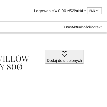
Logowanie
0,00
zł
Polski
PLN
▼
tów
O nas
Aktualności
Kontakt
WILLOW
Dodaj do ulubionych
Y 80Ø