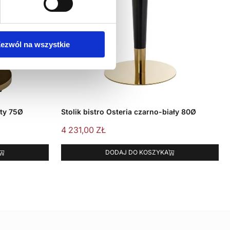
ezwól na wszystkie
oty 75Ø
Stolik bistro Osteria czarno-biały 80Ø
4 231,00
ZŁ
DODAJ DO KOSZYKA