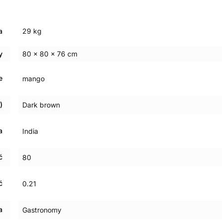
a
29 kg
y
80 × 80 × 76 cm
e
mango
)
Dark brown
a
India
ć
80
ć
0.21
a
Gastronomy