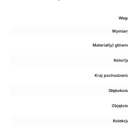
Wag
Wymiar
Materiał(y) główn
Kolor(y
Kraj pochodzeni
Głębokoś
Objętoś
Kolekcj