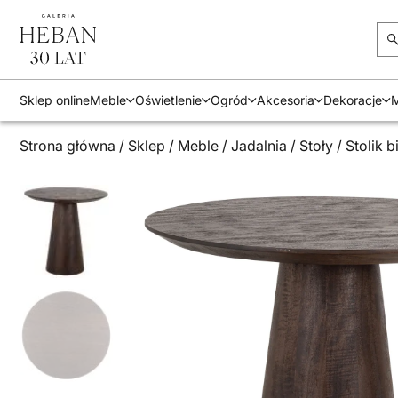
Sklep online
Meble
Oświetlenie
Ogród
Akcesoria
Dekoracje
M
Strona główna
/
Sklep
/
Meble
/
Jadalnia
/
Stoły
/ Stolik 