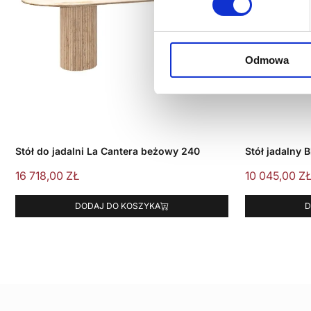
Odmowa
Stół do jadalni La Cantera beżowy 240
Stół jadalny 
16 718,00
ZŁ
10 045,00
Z
DODAJ DO KOSZYKA
D