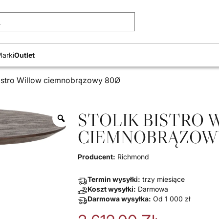
Wyszukiwarka produk
arki
Outlet
bistro Willow ciemnobrązowy 80Ø
STOLIK BISTRO 
CIEMNOBRĄZOW
Producent:
Richmond
Termin wysyłki:
trzy miesiące
Koszt wysyłki:
Darmowa
Darmowa wysyłka:
Od
1 000
zł