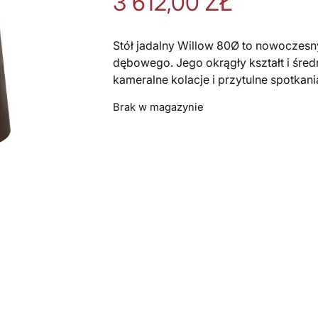
3 612,00
ZŁ
Stół jadalny Willow 80Ø to nowoczes
dębowego. Jego okrągły kształt i średn
kameralne kolacje i przytulne spotkani
Brak w magazynie