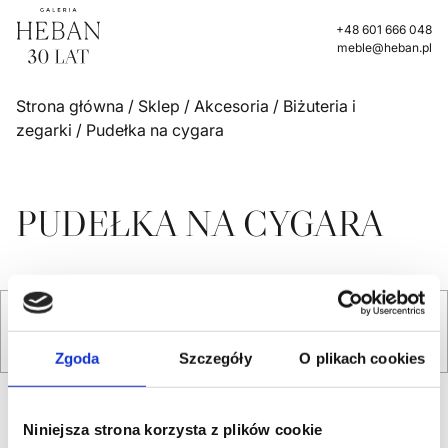
+48 601 666 048
meble@heban.pl
Strona główna
/
Sklep
/
Akcesoria
/
Biżuteria i
zegarki
/ Pudełka na cygara
PUDEŁKA NA CYGARA
Sortowanie
Zgoda
Szczegóły
O plikach cookies
Niniejsza strona korzysta z plików cookie