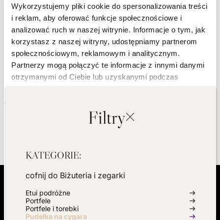
Wykorzystujemy pliki cookie do spersonalizowania treści
i reklam, aby oferować funkcje społecznościowe i
analizować ruch w naszej witrynie. Informacje o tym, jak
korzystasz z naszej witryny, udostępniamy partnerom
społecznościowym, reklamowym i analitycznym.
Partnerzy mogą połączyć te informacje z innymi danymi
otrzymanymi od Ciebie lub uzyskanymi podczas
korzystania z ich usług.
WOLF x WM Brown Brown
Humidor
Filtry
Wybór
2 570,00
ZŁ
Niezbędne
zgody
DODAJ DO KOSZYKA
KATEGORIE:
Preferencje
cofnij do
Biżuteria i zegarki
Statystyka
Etui podróżne
Portfele
Portfele i torebki
Pudełka na cygara
Marketing