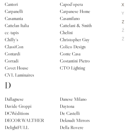
Cantori
Capod’opera
X
Carpanelli
Carpanese Home
Y
Casamania
Casamilano
Z
Cattelan Italia
Cattelani & Smith
Ź
cc-tapis
Chelini
Ż
Chilly's
Christopher Guy
ClassiCon
Colico Design
Contardi
Conte Casa
Corradi
Costantini Pietro
Covet House
CTO Lighting
CVL Luminaires
D
Dallagnese
Danese Milano
Davide Groppi
Daytona
DCWéditions
De Castelli
DECOR WALTHER
Deknudt Mirrors
DelightFULL
Della Rovere