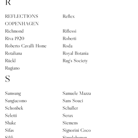
R
REFLECTIONS
Reflex
COPENHAGEN
Richmond
Riflessi
Riva 1920
Roberti
Roberto Cavalli Home
Roda
Rotaliana
Royal Botania
Rückl
Rug's Society
Rugiano
S
Samsung
Samuele Mazza
Sangiacomo
Sans Souci
Schonbek
Schuller
Seletti
Serax
Shake
Siemens
Sifas
Signorini Coco
Silik
Simplehuman