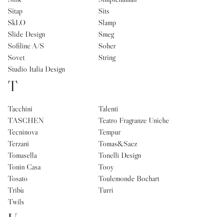
Sitap
Sits
SkLO
Slamp
Slide Design
Smeg
Softline A/S
Soher
Sovet
String
Studio Italia Design
T
Tacchini
Talenti
TASCHEN
Teatro Fragranze Uniche
Tecninova
Tempur
Terzani
Tomas&Saez
Tomasella
Tonelli Design
Tonin Casa
Tooy
Tosato
Toulemonde Bochart
Tribù
Turri
Twils