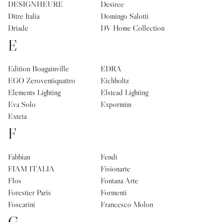
DESIGNHEURE
Desiree
Ditre Italia
Domingo Salotti
Driade
DV Home Collection
E
Edition Bougainville
EDRA
EGO Zeroventiquattro
Eichholtz
Elements Lighting
Elstead Lighting
Eva Solo
Expormim
Exteta
F
Fabbian
Fendi
FIAM ITALIA
Fisionarte
Flos
Fontana Arte
Forestier Paris
Formenti
Foscarini
Francesco Molon
G