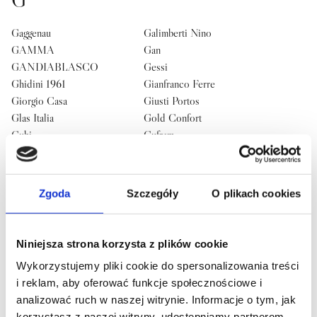
Gaggenau
Galimberti Nino
GAMMA
Gan
GANDIABLASCO
Gessi
Ghidini 1961
Gianfranco Ferre
Giorgio Casa
Giusti Portos
Glas Italia
Gold Confort
Gubi
Gufram
H
HALLO EDYTION
Halo Edition
Zgoda
Szczegóły
O plikach cookies
Henzel Studio
I
Niniejsza strona korzysta z plików cookie
Wykorzystujemy pliki cookie do spersonalizowania treści
Ideal Lux
Ilfari
i reklam, aby oferować funkcje społecznościowe i
Illulian
Imperfetto lab
analizować ruch w naszej witrynie. Informacje o tym, jak
Infiniti Design
Ingo Maurer
korzystasz z naszej witryny, udostępniamy partnerom