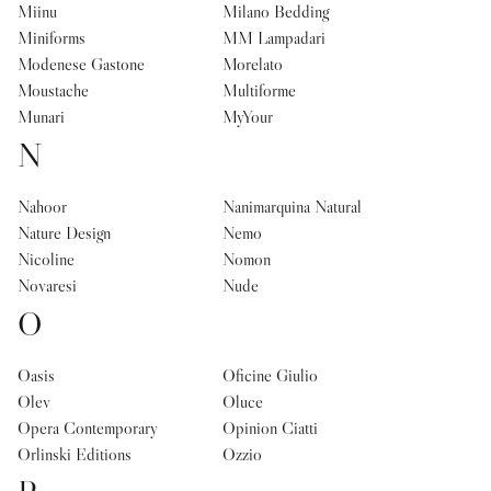
Miinu
Milano Bedding
Miniforms
MM Lampadari
Modenese Gastone
Morelato
Moustache
Multiforme
Munari
MyYour
N
Nahoor
Nanimarquina Natural
Nature Design
Nemo
Nicoline
Nomon
Novaresi
Nude
O
Oasis
Oficine Giulio
Olev
Oluce
Opera Contemporary
Opinion Ciatti
Orlinski Editions
Ozzio