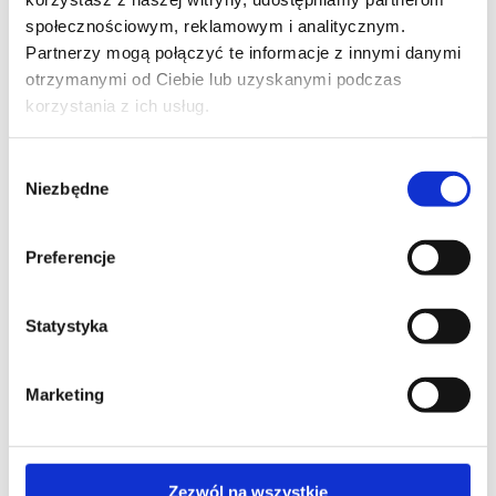
Inkiostro Bianco
Italamp
społecznościowym, reklamowym i analitycznym.
IVV
Partnerzy mogą połączyć te informacje z innymi danymi
J
otrzymanymi od Ciebie lub uzyskanymi podczas
korzystania z ich usług.
Jumbo Collections
K
Wybór
Niezbędne
zgody
KARE design
Karman
KDLN
Kenneth Cobonpue
Preferencje
Kettal
KLINIKER BOKER
Koket
Kreon
Kristalia
Królik
Statystyka
L
Marketing
L’Ottocento
LAGO
LALIQUE
Lanerossi
Lapalma
Lasvit
LCI Decora
Lee Broom
Zezwól na wszystkie