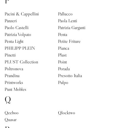
P
Pacini & Cappellini
Pallucco
Panzeri
Paola Lenti
Paolo Castelli
Patrizia Garganti
Patrizia Volpato
Penta
Penta Light
Petite Friture
PHILIPP PLEIN
Pianca
Pinetti
Plust
PLUST Collection
Point
Poltronova
Porada
Prandina
Presotto Italia
Printworks
Pulpo
Punt Mobles
Q
Qeeboo
Qlocktwo
Quasar