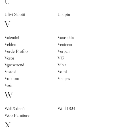
U
Ulivi Salotti
Unopiù
V
Valentini
Varaschin
Veblen
Venicem
Verde Profilo
Verpan
Vesoi
VG
Vgnewtrend
Vibia
Vistosi
Volpi
Vondom
Vranjes
Vzór
W
Wall&decò
Wolf 1834
Woo Furniture
X