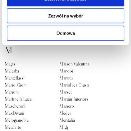
Liebherr
Lithos Design
Lladró
Locomocean
Zezwól na wybór
Londonart
Longhi
Loomiosa
Louis Poulsen
Luceplan
Luigi Volpi
Odmowa
Luxxu
LZF Lamps
M
Magis
Maison Valentina
Malerba
Manooi
Mantellassi
Manutti
Mario Cioni
Marioluca Giusti
Marioni
Marset
Martinelli Luce
Martini Interiors
Mascheroni
Masiero
MaxDivani
Medea
Melogranoblu
Meritalia
Metalarte
Midj