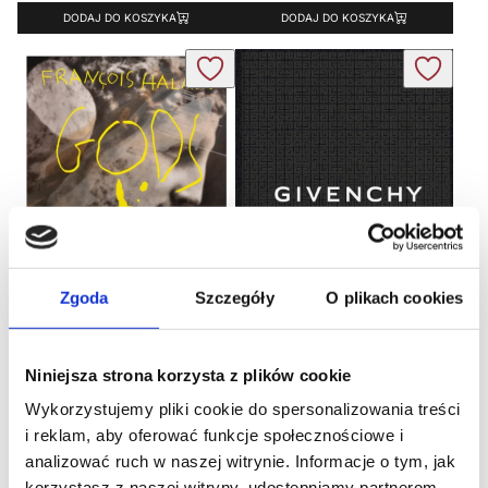
DODAJ DO KOSZYKA
DODAJ DO KOSZYKA
Zgoda
Szczegóły
O plikach cookies
François Halard — Gods
First
Niniejsza strona korzysta z plików cookie
Givenchy Catwalk
210,00
ZŁ
Wykorzystujemy pliki cookie do spersonalizowania treści
270,00
ZŁ
i reklam, aby oferować funkcje społecznościowe i
analizować ruch w naszej witrynie. Informacje o tym, jak
DODAJ DO KOSZYKA
DODAJ DO KOSZYKA
korzystasz z naszej witryny, udostępniamy partnerom