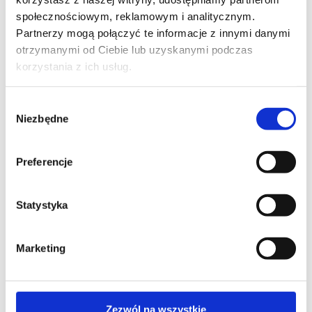
społecznościowym, reklamowym i analitycznym.
Partnerzy mogą połączyć te informacje z innymi danymi
otrzymanymi od Ciebie lub uzyskanymi podczas
korzystania z ich usług.
Wybór
Niezbędne
zgody
Preferencje
Iconic Cars: The Greatest
Modern Classics
Jaguar Century: 100 Years of
350,00
ZŁ
Statystyka
Automotive Excellence
450,00
ZŁ
Marketing
DODAJ DO KOSZYKA
DODAJ DO KOSZYKA
Zezwól na wszystkie