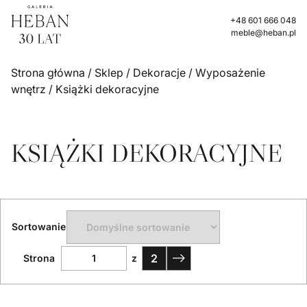
+48 601 666 048
meble@heban.pl
Strona główna
/
Sklep
/
Dekoracje
/
Wyposażenie
wnętrz
/ Książki dekoracyjne
KSIĄŻKI DEKORACYJNE
Sortowanie
2
Strona
z