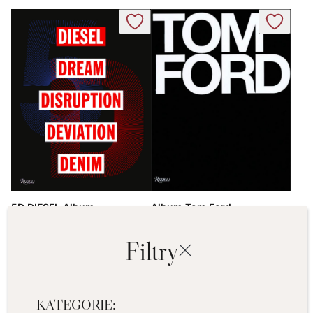
Album Tom Ford
5D DIESEL Album
450,00
ZŁ
370,00
ZŁ
Filtry
DODAJ DO KOSZYKA
DOWIEDZ SIĘ WIĘCEJ
KATEGORIE: