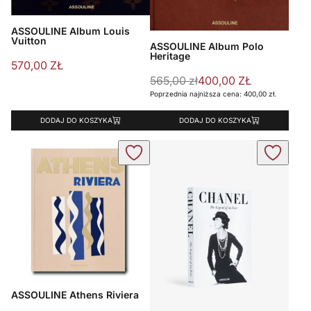
ASSOULINE Album Louis
Vuitton
ASSOULINE Album Polo
Heritage
570,00
ZŁ
Pierwotna cena wynosiła: 565,0
Aktualna cena wynosi: 400,00 z
565,00
zł
400,00
ZŁ
Poprzednia najniższa cena:
400,00
zł
.
DODAJ DO KOSZYKA
DODAJ DO KOSZYKA
ASSOULINE Athens Riviera