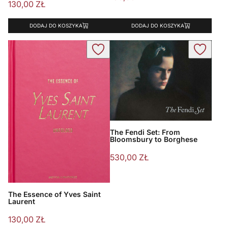
130,00
ZŁ
DODAJ DO KOSZYKA
DODAJ DO KOSZYKA
The Fendi Set: From
Bloomsbury to Borghese
530,00
ZŁ
The Essence of Yves Saint
Laurent
130,00
ZŁ