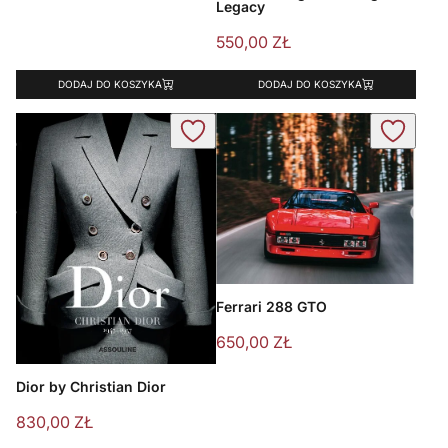
Legacy
550,00
ZŁ
DODAJ DO KOSZYKA
DODAJ DO KOSZYKA
Ferrari 288 GTO
650,00
ZŁ
Dior by Christian Dior
830,00
ZŁ