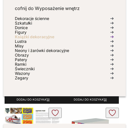
cofnij do
Wyposażenie wnętrz
Dekoracje ścienne
Szkatułki
Donice
Figury
Książki dekoracyjne
Lustra
Album: Adidas
Misy
Neony i żarówki dekoracyjne
915,00
ZŁ
Obrazy
Patery
Ramki
Świeczniki
Wazony
Album Versace Catwalk
Zegary
270,00
ZŁ
DODAJ DO KOSZYKA
DODAJ DO KOSZYKA