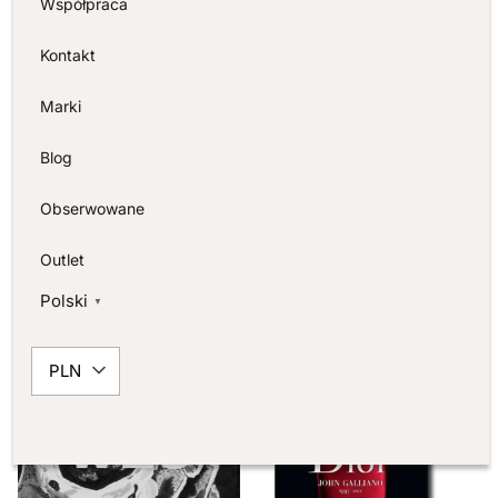
Współpraca
Kontakt
Marki
Blog
Alexander McQueen
Alexander McQueen: Unseen
Obserwowane
350,00
ZŁ
350,00
ZŁ
Outlet
DODAJ DO KOSZYKA
DOWIEDZ SIĘ WIĘCEJ
Polski
▼
PROMOCJA!
PLN