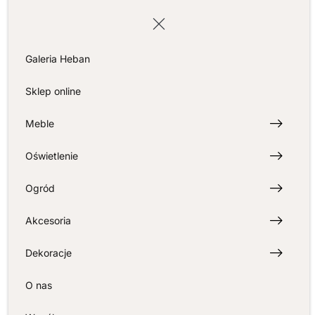
Album: Sneakers
240,00
ZŁ
Galeria Heban
Sklep online
Meble
Albumy Little Guides to Style
2
Oświetlenie
450,00
ZŁ
Ogród
DODAJ DO KOSZYKA
DODAJ DO KOSZYKA
Akcesoria
Dekoracje
O nas