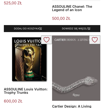
525,00
ZŁ
ASSOULINE Chanel: The
Legend of an Icon
500,00
ZŁ
DODAJ DO KOSZYKA
DOWIEDZ SIĘ WIĘCEJ
ASSOULINE Louis Vuitton:
Trophy Trunks
600,00
ZŁ
Cartier Design: A Living