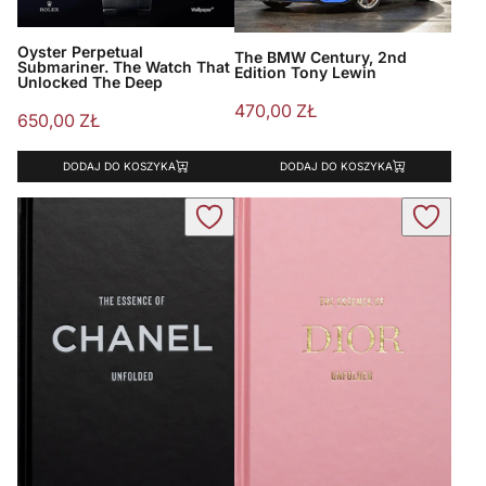
Oyster Perpetual
The BMW Century, 2nd
Submariner. The Watch That
Edition Tony Lewin
Unlocked The Deep
470,00
ZŁ
650,00
ZŁ
DODAJ DO KOSZYKA
DODAJ DO KOSZYKA