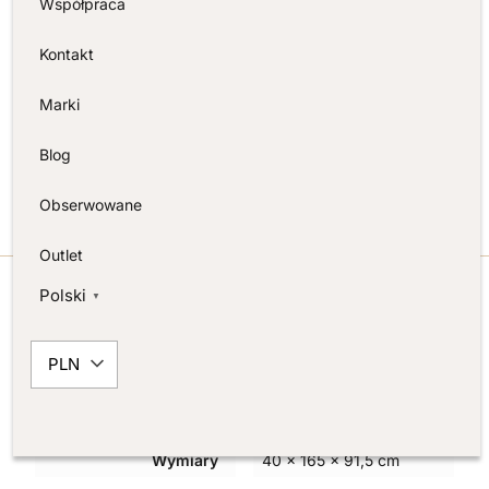
Współpraca
ekspertami w dziedzinie ekskluzywnego wyposażenia
wnętrz, a nasza oferta to starannie wyselekcjonowane
Kontakt
produkty od renomowanych producentów. Zapraszamy
do naszego salonu w Warszawie, gdzie możesz
Marki
zobaczyć konsolę Bloomville na żywo i przekonać się
Blog
o jej wyjątkowym uroku.
Obserwowane
Outlet
Polski
▼
INFORMACJE DODATKOWE
PLN
Waga
52 kg
Wymiary
40 × 165 × 91,5 cm