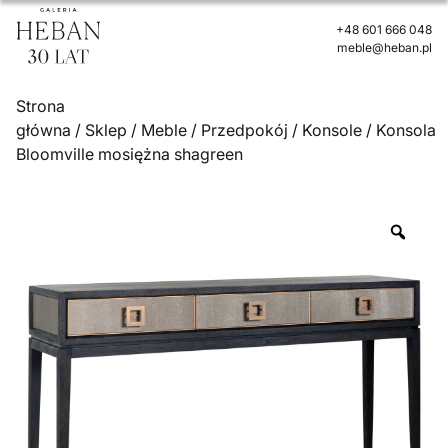
+48 601 666 048
meble@heban.pl
Strona
główna
/
Sklep
/
Meble
/
Przedpokój
/
Konsole
/ Konsola
Bloomville mosiężna shagreen