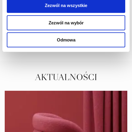
Zezwól na wszystkie
Krzesło do jadalni Tabitha
Chair Chrissy beige chenille
trendy nature ognioodporne
(Niagara 902 beige Chenille)
(zestaw 2 szt.)
Zezwól na wybór
3 051,00
ZŁ
2 258,00
ZŁ
Odmowa
DODAJ DO KOSZYKA
DODAJ DO KOSZYKA
AKTUALNOŚCI