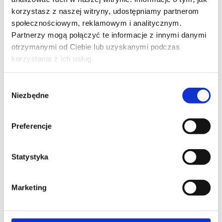
korzystasz z naszej witryny, udostępniamy partnerom
społecznościowym, reklamowym i analitycznym.
Partnerzy mogą połączyć te informacje z innymi danymi
otrzymanymi od Ciebie lub uzyskanymi podczas
korzystania z ich usług.
Krzesło do jadalni z
Krzesło do jadalni
aksamitu w kolorze indygo
Donnatella trendy nature
Wybór
1 673,00
ZŁ
1 557,00
ZŁ
Niezbędne
zgody
DODAJ DO KOSZYKA
DODAJ DO KOSZYKA
Preferencje
Statystyka
Marketing