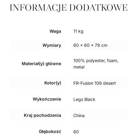
INFORMACJE DODATKOWE
Waga
11 kg
Wymiary
60 × 60 × 79 cm
100% polyester, foam,
Materiał(y) główne
metal
Kolor(y)
FR-Fusion 109 desert
Wykończenie
Legs Black
Kraj pochodzenia
China
Głębokość
60