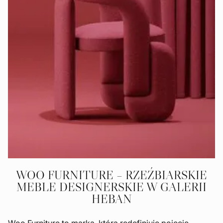
WOO FURNITURE – RZEŹBIARSKIE
MEBLE DESIGNERSKIE W GALERII
HEBAN
Woo Furniture to marka, która redefiniuje pojęcie