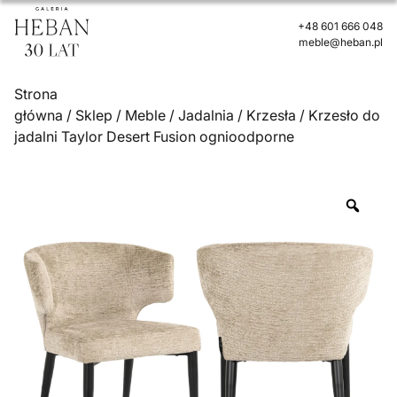
+48 601 666 048
meble@heban.pl
Strona
główna
/
Sklep
/
Meble
/
Jadalnia
/
Krzesła
/ Krzesło do
jadalni Taylor Desert Fusion ognioodporne