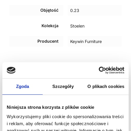
Objętość
0.23
Kolekcja
Stoelen
Producent
Keywin Furniture
PODOBNE PRODUKTY
Zgoda
Szczegóły
O plikach cookies
Niniejsza strona korzysta z plików cookie
Wykorzystujemy pliki cookie do spersonalizowania treści
i reklam, aby oferować funkcje społecznościowe i
analizować ruch w naszej witrynie. Informacje o tym, jak