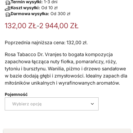
Termin wysyłki:
1-3 dni
Koszt wysyłki:
Od
10
zł
Darmowa wysyłka:
Od
300
zł
132,00
ZŁ
2 944,00
ZŁ
Zakres cen: od 132,00 zł do 2 944,00 zł
–
Poprzednia najniższa cena:
132,00
zł
.
Rosa Tabacco Dr. Vranjes to bogata kompozycja
zapachowa łącząca nuty fiołka, pomarańczy, róży,
tytoniu i bursztynu. Wanilia, piżmo i drzewo sandałowe
w bazie dodają głębi i zmysłowości. Idealny zapach dla
miłośników unikalnych i wyrafinowanych aromatów.
Pojemność