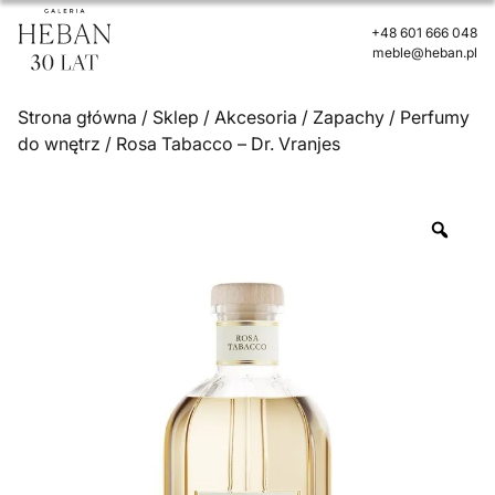
+48 601 666 048
meble@heban.pl
Strona główna
/
Sklep
/
Akcesoria
/
Zapachy
/
Perfumy
do wnętrz
/ Rosa Tabacco – Dr. Vranjes