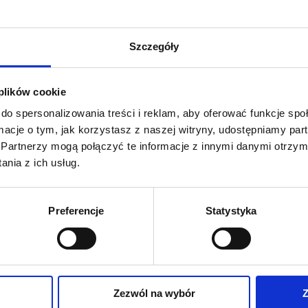
Szczegóły
 plików cookie
do spersonalizowania treści i reklam, aby oferować funkcje sp
ormacje o tym, jak korzystasz z naszej witryny, udostępniamy p
Partnerzy mogą połączyć te informacje z innymi danymi otrzym
nia z ich usług.
Preferencje
Statystyka
nik kuchenny, niebieska
KALISTÒ 1 pojemnik kuchenny
 l
Zezwól na wybór
Z
473,00
ZŁ