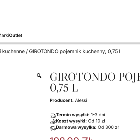
Wyszukiwarka produk
arki
Outlet
i kuchenne
/ GIROTONDO pojemnik kuchenny; 0,75 l
GIROTONDO POJ
0,75 L
Producent:
Alessi
Termin wysyłki:
1-3 dni
Koszt wysyłki:
Od
10
zł
Darmowa wysyłka:
Od
300
zł