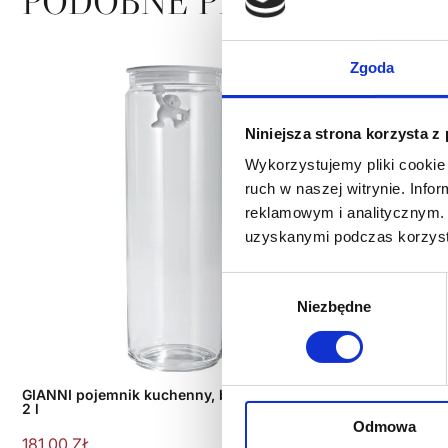
PODOBNE PRODUKTY
Zgoda
Niniejsza strona korzysta z
Wykorzystujemy pliki cookie 
ruch w naszej witrynie. Inf
reklamowym i analitycznym. 
uzyskanymi podczas korzysta
Wybór
Niezbędne
zgody
GIANNI pojemnik kuchenny, biała pokrywka;
GIANNI pojem
2 l
pokrywka; 0,7
Odmowa
181,00
ZŁ
108,00
ZŁ