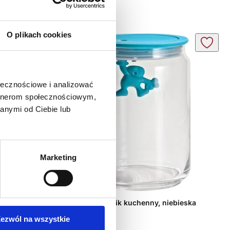
O plikach cookies
ołecznościowe i analizować
artnerom społecznościowym,
anymi od Ciebie lub
Marketing
GIANNI pojemnik kuchenny, niebieska
pokrywka; 0,9 l
ezwól na wszystkie
117,00
ZŁ