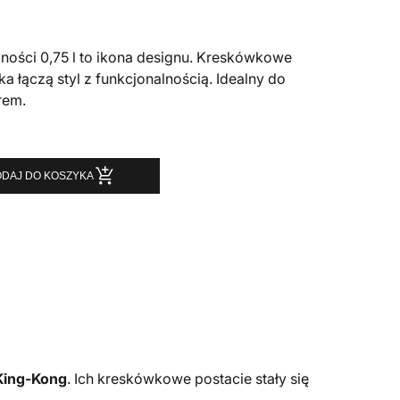
ości 0,75 l to ikona designu. Kreskówkowe
a łączą styl z funkcjonalnością. Idealny do
rem.
DAJ DO KOSZYKA
0,75 l
King-Kong
. Ich kreskówkowe postacie stały się