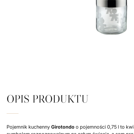
OPIS PRODUKTU
Pojemnik kuchenny
Girotondo
o pojemności 0,75 l to kw
symbolem rozpoznawalnym na całym świecie, a sam projek