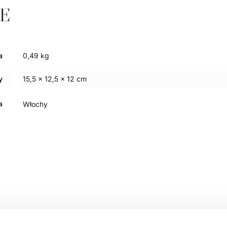
E
a
0,49 kg
y
15,5 × 12,5 × 12 cm
a
Włochy