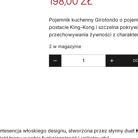
198,00
ZŁ
Pojemnik kuchenny Girotondo o pojemn
postacie King-Kong i szczelna pokrywk
przechowywania żywności z charakte
2 w magazynie
DO
ilość GIROTONDO pojemnik kuchenny; 
intesencja włoskiego designu, stworzona przez słynny duet
t łączy w sobie funkcjonalność i unikalny styl.