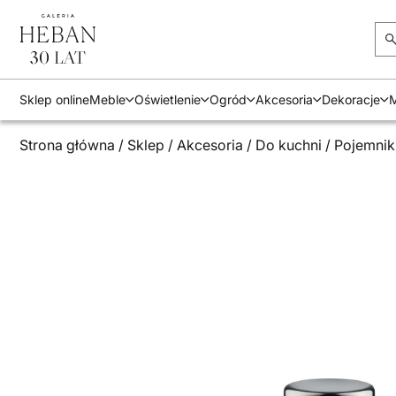
Sklep online
Meble
Oświetlenie
Ogród
Akcesoria
Dekoracje
M
Strona główna
/
Sklep
/
Akcesoria
/
Do kuchni
/
Pojemnik