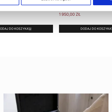
 Lexington biały (zestaw 2
stolik boczny PLANE M
1 950,00
ZŁ
ODAJ DO KOSZYKA
DODAJ DO KOSZYKA