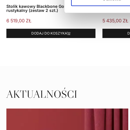
Stolik kawowy Blackbone Gold czarny
Stolik kawowy
rustykalny (zestaw 2 szt.)
szt.)
6 519,00
ZŁ
5 435,00
ZŁ
DODAJ DO KOSZYKA
D
AKTUALNOŚCI