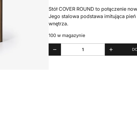
Stół COVER ROUND to połączenie nowoc
Jego stalowa podstawa imitująca pień
wnętrza.
100 w magazynie
DO
ilość stół COVER ROUND