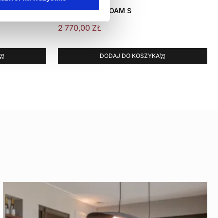
stolik boczny FOAM S
2 770,00
ZŁ
DODAJ DO KOSZYKA