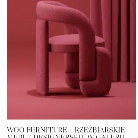
WOO FURNITURE – RZEŹBIARSKIE
MEBLE DESIGNERSKIE W GALERII