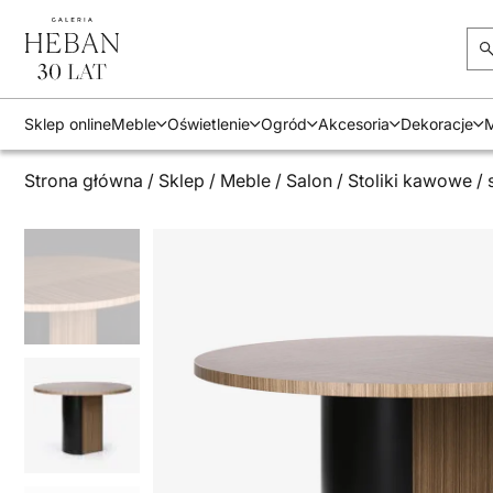
Sklep online
Meble
Oświetlenie
Ogród
Akcesoria
Dekoracje
M
Strona główna
/
Sklep
/
Meble
/
Salon
/
Stoliki kawowe
/ 