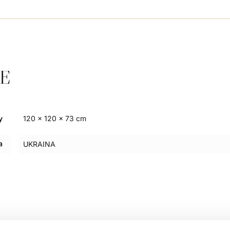
E
y
120 × 120 × 73 cm
a
UKRAINA