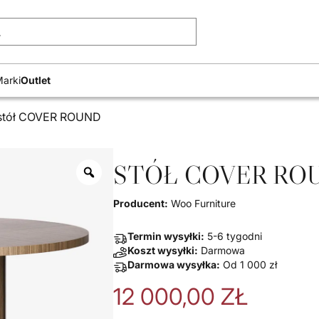
Wyszukiwarka produk
arki
Outlet
stół COVER ROUND
STÓŁ COVER RO
Producent:
Woo Furniture
Termin wysyłki:
5-6 tygodni
Koszt wysyłki:
Darmowa
Darmowa wysyłka:
Od
1 000
zł
12 000,00
ZŁ