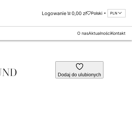
Logowanie
0,00
zł
Polski
PLN
▼
tów
O nas
Aktualności
Kontakt
UND
Dodaj do ulubionych