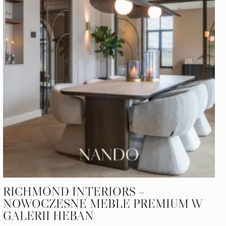
RICHMOND INTERIORS –
NOWOCZESNE MEBLE PREMIUM W
GALERII HEBAN