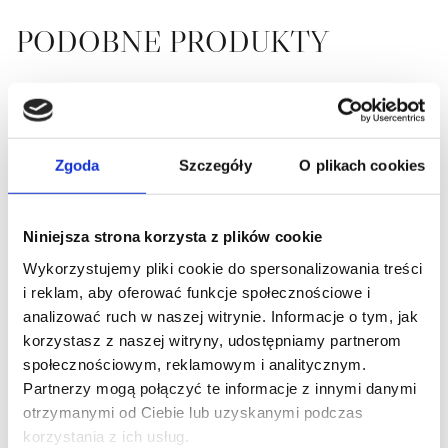
PODOBNE PRODUKTY
Zgoda
Szczegóły
O plikach cookies
Niniejsza strona korzysta z plików cookie
Wykorzystujemy pliki cookie do spersonalizowania treści
i reklam, aby oferować funkcje społecznościowe i
analizować ruch w naszej witrynie. Informacje o tym, jak
Stół jadalny Bloomstone
Stół jadalny Bloomstone
korzystasz z naszej witryny, udostępniamy partnerom
biały 235
biały 130Ø
społecznościowym, reklamowym i analitycznym.
8 002,00
ZŁ
7 276,00
ZŁ
Partnerzy mogą połączyć te informacje z innymi danymi
otrzymanymi od Ciebie lub uzyskanymi podczas
DODAJ DO KOSZYKA
DODAJ DO KOSZYKA
korzystania z ich usług.