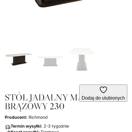
STÓŁ JADALNY MAYFIELD
Dodaj do ulubionych
BRĄZOWY 230
Producent:
Richmond
Termin wysyłki:
2-3 tygodnie
Koszt wysyłki:
Darmowa