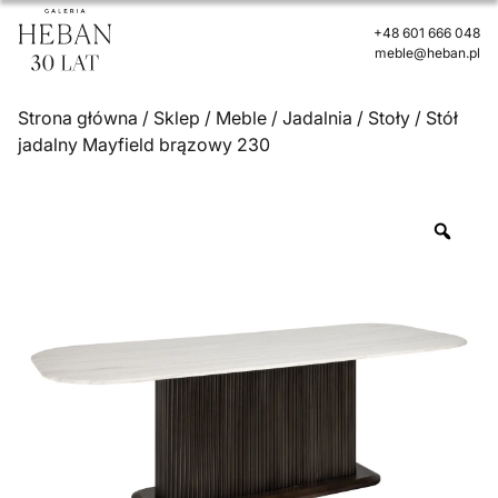
+48 601 666 048
meble@heban.pl
Strona główna
/
Sklep
/
Meble
/
Jadalnia
/
Stoły
/ Stół
jadalny Mayfield brązowy 230