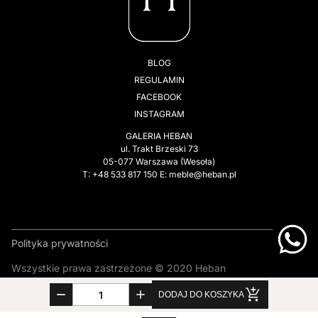
BLOG
REGULAMIN
FACEBOOK
INSTAGRAM
GALERIA HEBAN
ul. Trakt Brzeski 73
05-077 Warszawa (Wesoła)
T: +48 533 817 150 E: meble@heban.pl
Polityka prywatności
Wszystkie prawa zastrzeżone © 2020 Heban
Wykonanie:
Netivo
DODAJ DO KOSZYKA
ilość BE@RBRICK Tom&Jerry Classic