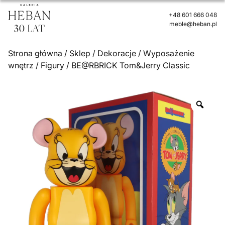
+48 601 666 048
meble@heban.pl
Strona główna
/
Sklep
/
Dekoracje
/
Wyposażenie
wnętrz
/
Figury
/ BE@RBRICK Tom&Jerry Classic