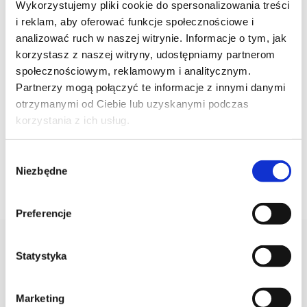
Wykorzystujemy pliki cookie do spersonalizowania treści
i reklam, aby oferować funkcje społecznościowe i
analizować ruch w naszej witrynie. Informacje o tym, jak
korzystasz z naszej witryny, udostępniamy partnerom
społecznościowym, reklamowym i analitycznym.
Partnerzy mogą połączyć te informacje z innymi danymi
otrzymanymi od Ciebie lub uzyskanymi podczas
Mr James BOSA
Horse Bookend
korzystania z ich usług.
1 245,00
ZŁ
Pierwotna cena wynosiła: 1 930,00 zł.
Aktualna cena wynosi: 1 351,00 zł.
1 930,00
zł
1 351,00
ZŁ
Poprzednia najniższa cena:
1 351,00
zł
.
Wybór
Niezbędne
zgody
DODAJ DO KOSZYKA
DODAJ DO KOSZYKA
Preferencje
AKTUALNOŚCI
Statystyka
Marketing