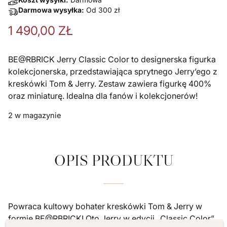
Darmowa wysyłka:
Od
300
zł
1 490,00
ZŁ
BE@RBRICK Jerry Classic Color to designerska figurka
kolekcjonerska, przedstawiająca sprytnego Jerry’ego z
kreskówki Tom & Jerry. Zestaw zawiera figurkę 400%
oraz miniaturę. Idealna dla fanów i kolekcjonerów!
2 w magazynie
OPIS PRODUKTU
Powraca kultowy bohater kreskówki Tom & Jerry w
formie BE@RBRICK! Oto Jerry w edycji „Classic Color”,